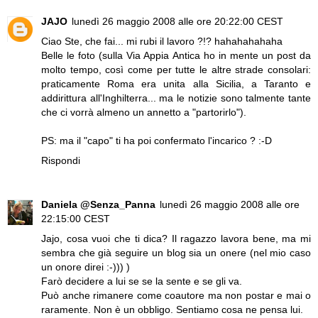
JAJO
lunedì 26 maggio 2008 alle ore 20:22:00 CEST
Ciao Ste, che fai... mi rubi il lavoro ?!? hahahahahaha
Belle le foto (sulla Via Appia Antica ho in mente un post da
molto tempo, così come per tutte le altre strade consolari:
praticamente Roma era unita alla Sicilia, a Taranto e
addirittura all'Inghilterra... ma le notizie sono talmente tante
che ci vorrà almeno un annetto a "partorirlo").
PS: ma il "capo" ti ha poi confermato l'incarico ? :-D
Rispondi
Daniela @Senza_Panna
lunedì 26 maggio 2008 alle ore
22:15:00 CEST
Jajo, cosa vuoi che ti dica? Il ragazzo lavora bene, ma mi
sembra che già seguire un blog sia un onere (nel mio caso
un onore direi :-))) )
Farò decidere a lui se se la sente e se gli va.
Può anche rimanere come coautore ma non postar e mai o
raramente. Non è un obbligo. Sentiamo cosa ne pensa lui.