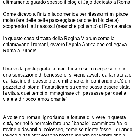
ultimamente guardo spesso il
blog di Jajo dedicato a Roma.
Come dicevo all'inizio la domenica per rilassarmi mi piace
molto fare delle belle passeggiate (anche in bicicletta)
scoprendo i lati nascosti (neanche poi tanto) di Roma antica.
In questo caso si tratta della Regina Viarum come la
chiamavano i romani, ovvero l'Appia Antica che collegava
Roma a Brindisi.
Una volta posteggiata la macchina ci si immerge subito in
una sensazione di benessere, si viene avvolti dalla natura e
dal fascino di queste pietre millenarie, in ogni angolo c'è un
pezzetto di storia. Fantasticare su come possa essere stata
la vita a quei tempi o immaginare chi passasse per quella
via è a dir poco"emozionante".
A volte noi romani ignoriamo la fortuna di vivere in questa
città, per noi è normale fare una "banale" camminata fra le
rovine o davanti al colosseo, come se niente fosse....quando
invece turisti attraversano mezzo mondo per venire fino a