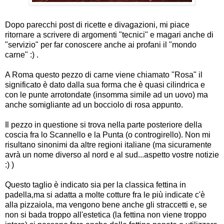
Dopo parecchi post di ricette e divagazioni, mi piace
ritornare a scrivere di argomenti "tecnici" e magari anche di
"servizio" per far conoscere anche ai profani il "mondo
carne" :) .
A Roma questo pezzo di carne viene chiamato "Rosa" il
significato è dato dalla sua forma che è quasi cilindrica e
con le punte arrotondate (insomma simile ad un uovo) ma
anche somigliante ad un bocciolo di rosa appunto.
Il pezzo in questione si trova nella parte posteriore della
coscia fra lo Scannello e la Punta (o controgirello). Non mi
risultano sinonimi da altre regioni italiane (ma sicuramente
avrà un nome diverso al nord e al sud...aspetto vostre notizie
:) )
Questo taglio è indicato sia per la classica fettina in
padella,ma si adatta a molte cotture fra le più indicate c'è
alla pizzaiola, ma vengono bene anche gli straccetti e, se
non si bada troppo all'estetica (la fettina non viene troppo