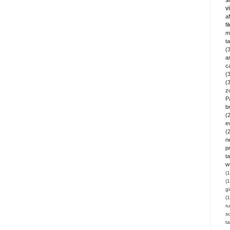
v
a
fi
m
t
(
a
c
(
(
z
P
b
(
e
(
n
pr
ta
w
(1
(1
gi
(1
ru
so
t