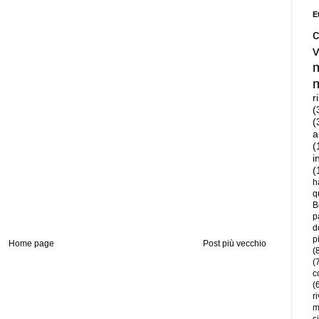
E
r
(
(
a
(
i
(
h
q
B
p
d
p
Home page
Post più vecchio
(
(
c
(
r
m
s