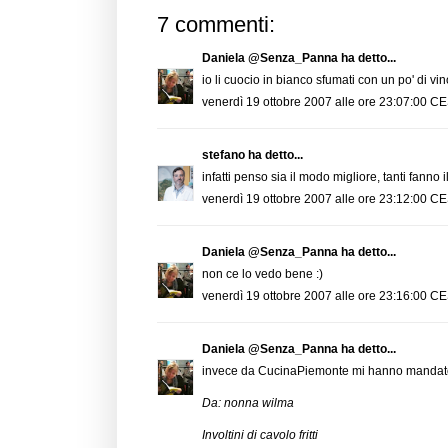
7 commenti:
Daniela @Senza_Panna
ha detto...
io li cuocio in bianco sfumati con un po' di vin
venerdì 19 ottobre 2007 alle ore 23:07:00 C
stefano
ha detto...
infatti penso sia il modo migliore, tanti fanno 
venerdì 19 ottobre 2007 alle ore 23:12:00 C
Daniela @Senza_Panna
ha detto...
non ce lo vedo bene :)
venerdì 19 ottobre 2007 alle ore 23:16:00 C
Daniela @Senza_Panna
ha detto...
invece da CucinaPiemonte mi hanno mandato al r
Da: nonna wilma
Involtini di cavolo fritti