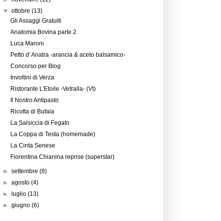
▼
ottobre
(13)
Gli Assaggi Gratuiti
Anatomia Bovina parte 2
Luca Maroni
Petto d' Anatra -arancia & aceto balsamico-
Concorso per Blog
Involtini di Verza
Ristorante L'Etoile -Vetralla- (Vt)
Il Nostro Antipasto
Ricotta di Bufala
La Salsiccia di Fegato
La Coppa di Testa (homemade)
La Cinta Senese
Fiorentina Chianina reprise (superstar)
►
settembre
(8)
►
agosto
(4)
►
luglio
(13)
►
giugno
(6)