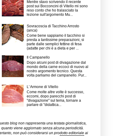
Mentre stavo scrivendo il recente
post sui Bocconcini di Vitello mi sono
reso conto che ho tralasciato la
lezione sull'argomento Mu...
Sovracoscia di Tacchino Arrosto
(anca)
Come bene sappiamo il tacchino si
presta a tantissime preparazioni, si
parte dalle semplici fettine di fesa
(adatte per chi è a dieta e per ...
Il Campanello
Dopo alcuni post di divagazione dal
mondo della carne eccoci di nuovo al
nostro argomento tecnico. Questa
volta parliamo del campanello. Pur...
L' Armone di Vitello
Come molte altre volte è successo,
eccomi, dopo parecchi post di
"divagazione" sul tema, tornare a
parlare di "didattica...
uesto blog non rappresenta una testata giornalistica,
n quanto viene aggiornato senza alcuna periodicità.
ertanto, non può considerarsi un prodotto editoriale ai