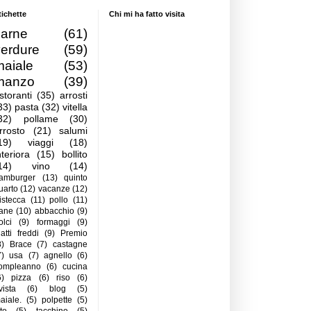
tichette
Chi mi ha fatto visita
carne
(61)
verdure
(59)
maiale
(53)
manzo
(39)
istoranti
(35)
arrosti
33)
pasta
(32)
vitella
32)
pollame
(30)
rrosto
(21)
salumi
19)
viaggi
(18)
nteriora
(15)
bollito
14)
vino
(14)
amburger
(13)
quinto
uarto
(12)
vacanze
(12)
istecca
(11)
pollo
(11)
ane
(10)
abbacchio
(9)
olci
(9)
formaggi
(9)
iatti freddi
(9)
Premio
8)
Brace
(7)
castagne
7)
usa
(7)
agnello
(6)
ompleanno
(6)
cucina
6)
pizza
(6)
riso
(6)
ivista
(6)
blog
(5)
aiale.
(5)
polpette
(5)
ito
(5)
tacchino
(5)