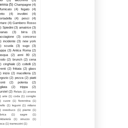
ienna
(5)
Champagne
(4)
ffumicato
(4)
fegato
(4)
letto
(4)
involtini
(4)
ortadella
(4)
pesci
(4)
artare
(4)
Gambero Rosso
3)
Spiedini
(3)
amatrice
(3)
nanas
(3)
birra
(3)
acciagione
(3)
concorso
3)
incidente
(3)
new york
3)
scuola
(3)
sugo
(3)
uppa
(3)
Antica Roma
(2)
asqua
(2)
anni 80
(2)
rodo
(2)
brunch
(2)
cena
2)
cinghiale
(2)
coltelli
(2)
venti
(2)
frittata
(2)
glass
2)
inizio
(2)
macelleria
(2)
egozio
(2)
pezza
(2)
piatti
onti
(2)
polenta
(2)
gliata
(2)
trippa
(2)
urstel
(2)
Relais
(1)
anatra
)
arte
(1)
coda
(1)
coniglio
)
cuore
(1)
fiorentina
(1)
rello
(1)
legumi
(1)
milano
)
ossobuco
(1)
piante
(1)
brica
(1)
sagre
(1)
lidarietà
(1)
struzzo
(1)
asca
(1)
tramezzini
(1)