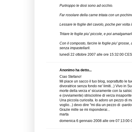
Purtroppo le dosi sono ad occhio.
Far rosolare della carne tritata con un pochino
Lessare le foglie del cavolo, poche per volta
Tritare le foglie piu' piccole, e poi amalgamarl
Con il composto, farcire le foglie piu' grosse,
senza impastellarli.
lunedì 22 ottobre 2007 alle ore 15:32:00 CE
Anonimo ha detto...
Ciao Stefano!
Mi piace un sacco il tuo blog, soprattutto le 
divoratrice senza fondo ne' limiti...) Vivo in 
morte della verza e' sicuramente con la salsi
e (ovviamente) striscioline di verza insaporite
Una piccola curiosita. Io adoro un pezzo di m
voglio...) devo dire "mi dia un pezzo di -pa
Grazie mille se mi risponderai...
marta
domenica 6 gennaio 2008 alle ore 07:13:00