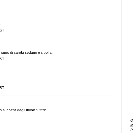
o
EST
il sugo di carota sedano e cipolla...
EST
EST
icetta degli involtini fritti:
Q
i
P