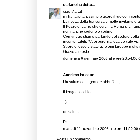
stefano
ha detto...
ciao Marta!
mi ha fatto tantissimo piacere il tuo commento
La ricetta della tua verza è molto invitante gra
Il Pezzo di carne che cerchi a Roma si chiama 
nomi anche codone o codino.
Comunque stiamo parlando del sedere della be
incontentabili: "Vuoi pure 'na fetta de culo vic
Spero di esserti stato utile emi farebbe molto p
Grazie a presto.
domenica 6 gennaio 2008 alle ore 23:54:00
Anonimo ha detto...
Un saluto dalla grande abbuffata, ....
ti tengo d'occhio....
:-)
un saluto
Pat
martedì 11 novembre 2008 alle ore 11:50:00
Posta un commento