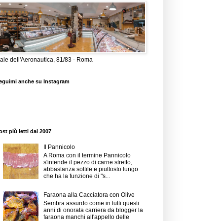
iale dell'Aeronautica, 81/83 - Roma
eguimi anche su Instagram
ost più letti dal 2007
Il Pannicolo
A Roma con il termine Pannicolo
s'intende il pezzo di carne stretto,
abbastanza sottile e piuttosto lungo
che ha la funzione di "s...
Faraona alla Cacciatora con Olive
Sembra assurdo come in tutti questi
anni di onorata carriera da blogger la
faraona manchi all'appello delle