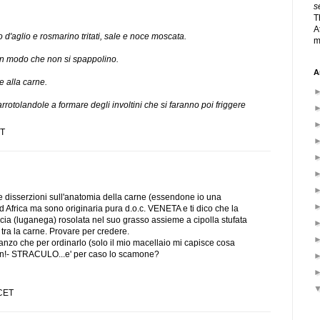
s
T
A
 d'aglio e rosmarino tritati, sale e noce moscata.
m
 in modo che non si spappolino.
A
e alla carne.
 arrotolandole a formare degli involtini che si faranno poi friggere
ST
tue disserzioni sull'anatomia della carne (essendone io una
Sud Africa ma sono originaria pura d.o.c. VENETA e ti dico che la
ccia (luganega) rosolata nel suo grasso assieme a cipolla stufata
 tra la carne. Provare per credere.
anzo che per ordinarlo (solo il mio macellaio mi capisce cosa
rdon!- STRACULO...e' per caso lo scamone?
 CET