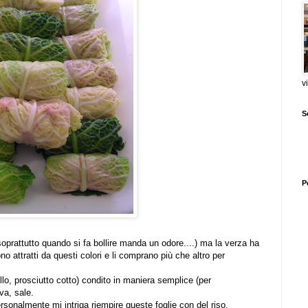
v
S
P
soprattutto quando si fa bollire manda un odore....) ma la verza ha
no attratti da questi colori e li comprano più che altro per
llo, prosciutto cotto) condito in maniera semplice (per
va, sale.
ersonalmente mi intriga riempire queste foglie con del riso,