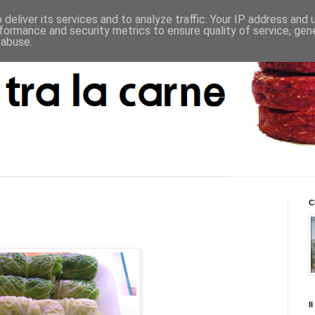
deliver its services and to analyze traffic. Your IP address and
formance and security metrics to ensure quality of service, ge
 abuse.
C
I