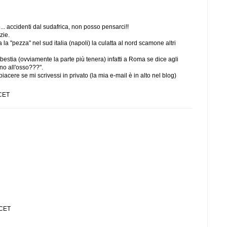
... accidenti dal sudafrica, non posso pensarci!!
zie.
la "pezza" nel sud italia (napoli) la culatta al nord scamone altri
stia (ovviamente la parte più tenera) infatti a Roma se dice agli
ino all'osso???".
iacere se mi scrivessi in privato (la mia e-mail è in alto nel blog)
 CET
 CET