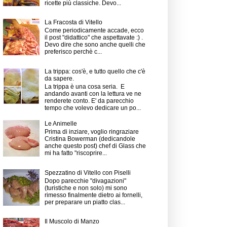
ricette più classiche. Devo...
La Fracosta di Vitello
Come periodicamente accade, ecco
il post "didattico" che aspettavate :) .
Devo dire che sono anche quelli che
preferisco perchè c...
La trippa: cos'è, e tutto quello che c'è
da sapere.
La trippa è una cosa seria. E
andando avanti con la lettura ve ne
renderete conto. E' da parecchio
tempo che volevo dedicare un po...
Le Animelle
Prima di inziare, voglio ringraziare
Cristina Bowerman (dedicandole
anche questo post) chef di Glass che
mi ha fatto "riscoprire...
Spezzatino di Vitello con Piselli
Dopo parecchie "divagazioni"
(turistiche e non solo) mi sono
rimesso finalmente dietro ai fornelli,
per preparare un piatto clas...
Il Muscolo di Manzo