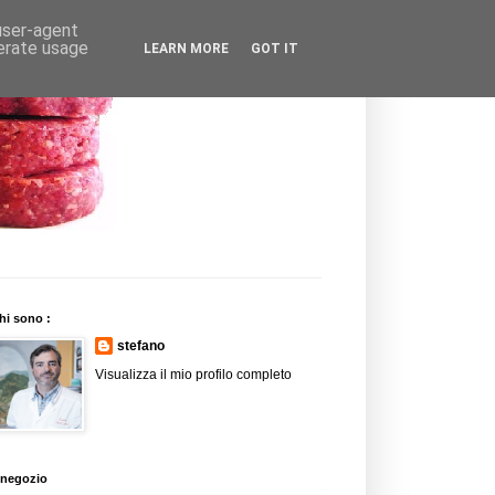
 user-agent
nerate usage
LEARN MORE
GOT IT
hi sono :
stefano
Visualizza il mio profilo completo
l negozio