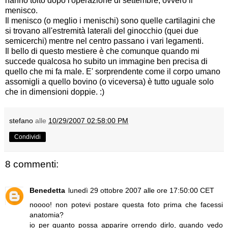
hanno tolto dopo l'operazione di settembre, ovvero il
menisco.
Il menisco (o meglio i menischi) sono quelle cartilagini che
si trovano all'estremità laterali del ginocchio (quei due
semicerchi) mentre nel centro passano i vari legamenti.
Il bello di questo mestiere è che comunque quando mi
succede qualcosa ho subito un immagine ben precisa di
quello che mi fa male. E' sorprendente come il corpo umano
assomigli a quello bovino (o viceversa) è tutto uguale solo
che in dimensioni doppie. :)
stefano
alle
10/29/2007 02:58:00 PM
Condividi
8 commenti:
Benedetta
lunedì 29 ottobre 2007 alle ore 17:50:00 CET
noooo! non potevi postare questa foto prima che facessi
anatomia?
io per quanto possa apparire orrendo dirlo, quando vedo