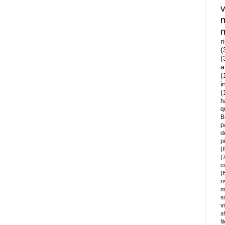
r
(
(
a
(
i
(
h
q
B
p
d
p
(
(
c
(
r
m
s
v
a
fi