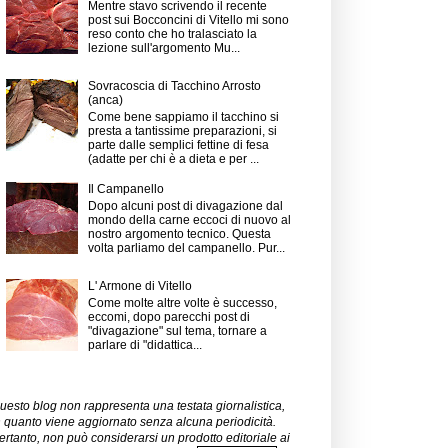
Mentre stavo scrivendo il recente
post sui Bocconcini di Vitello mi sono
reso conto che ho tralasciato la
lezione sull'argomento Mu...
Sovracoscia di Tacchino Arrosto
(anca)
Come bene sappiamo il tacchino si
presta a tantissime preparazioni, si
parte dalle semplici fettine di fesa
(adatte per chi è a dieta e per ...
Il Campanello
Dopo alcuni post di divagazione dal
mondo della carne eccoci di nuovo al
nostro argomento tecnico. Questa
volta parliamo del campanello. Pur...
L' Armone di Vitello
Come molte altre volte è successo,
eccomi, dopo parecchi post di
"divagazione" sul tema, tornare a
parlare di "didattica...
uesto blog non rappresenta una testata giornalistica,
n quanto viene aggiornato senza alcuna periodicità.
ertanto, non può considerarsi un prodotto editoriale ai