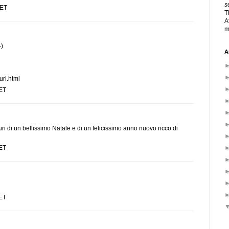
s
CET
T
A
m
-)
A
ri.html
CET
ri di un bellissimo Natale e di un felicissimo anno nuovo ricco di
CET
CET