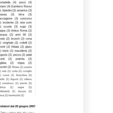
ortadella
(4)
pesci
(4)
artare
(4)
Gambero Rosso
3)
Spiedini
(3)
amatrice
(3)
nanas
(3)
birra
(3)
acciagione
(3)
concorso
3)
incidente
(3)
new york
3)
scuola
(3)
sugo
(3)
uppa
(3)
Antica Roma
(2)
asqua
(2)
anni 80
(2)
rodo
(2)
brunch
(2)
cena
2)
cinghiale
(2)
coltelli
(2)
venti
(2)
frittata
(2)
glass
2)
inizio
(2)
macelleria
(2)
egozio
(2)
pezza
(2)
piatti
onti
(2)
polenta
(2)
gliata
(2)
trippa
(2)
urstel
(2)
Relais
(1)
anatra
)
arte
(1)
coda
(1)
coniglio
)
cuore
(1)
fiorentina
(1)
rello
(1)
legumi
(1)
milano
)
ossobuco
(1)
piante
(1)
brica
(1)
sagre
(1)
lidarietà
(1)
struzzo
(1)
asca
(1)
tramezzini
(1)
isitatori dal 20 giugno 2007