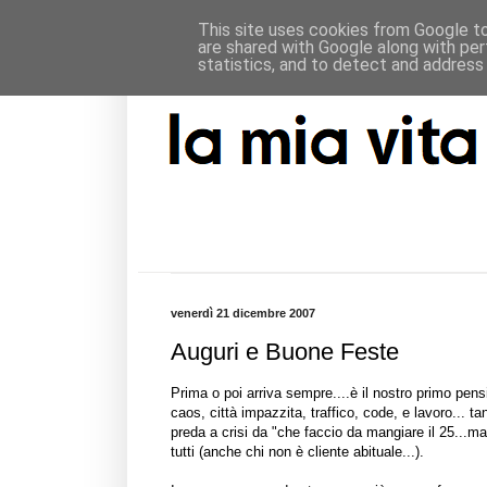
This site uses cookies from Google to 
are shared with Google along with per
statistics, and to detect and address
venerdì 21 dicembre 2007
Auguri e Buone Feste
Prima o poi arriva sempre....è il nostro primo pens
caos, città impazzita, traffico, code, e lavoro... tant
preda a crisi da "che faccio da mangiare il 25...ma
tutti (anche chi non è cliente abituale...).