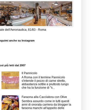
iale dell'Aeronautica, 81/83 - Roma
eguimi anche su Instagram
ost più letti dal 2007
Il Pannicolo
A Roma con il termine Pannicolo
s'intende il pezzo di carne stretto,
abbastanza sottile e piuttosto lungo
che ha la funzione di "s...
Faraona alla Cacciatora con Olive
Sembra assurdo come in tutti questi
anni di onorata carriera da blogger la
faraona manchi all'appello delle