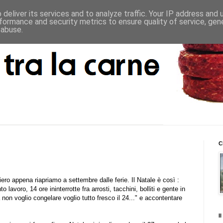
deliver its services and to analyze traffic. Your IP address and
formance and security metrics to ensure quality of service, ge
 abuse.
C
iero appena riapriamo a settembre dalle ferie. Il Natale è così :
o lavoro, 14 ore ininterrotte fra arrosti, tacchini, bolliti e gente in
 non voglio congelare voglio tutto fresco il 24..." e accontentare
I