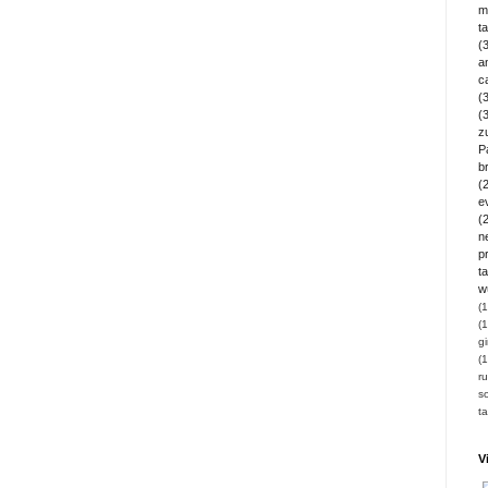
m
t
(
a
c
(
(
z
P
b
(
e
(
n
pr
ta
w
(1
(1
gi
(1
ru
so
t
V