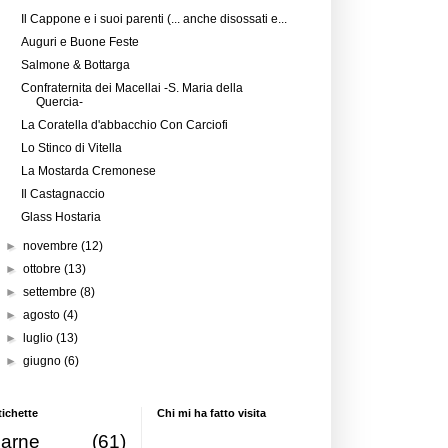
Il Cappone e i suoi parenti (... anche disossati e...
Auguri e Buone Feste
Salmone & Bottarga
Confraternita dei Macellai -S. Maria della
Quercia-
La Coratella d'abbacchio Con Carciofi
Lo Stinco di Vitella
La Mostarda Cremonese
Il Castagnaccio
Glass Hostaria
►
novembre
(12)
►
ottobre
(13)
►
settembre
(8)
►
agosto
(4)
►
luglio
(13)
►
giugno
(6)
tichette
Chi mi ha fatto visita
carne
(61)