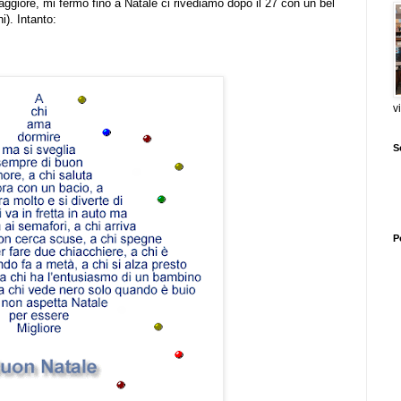
giore, mi fermo fino a Natale ci rivediamo dopo il 27 con un bel
i). Intanto:
v
S
P