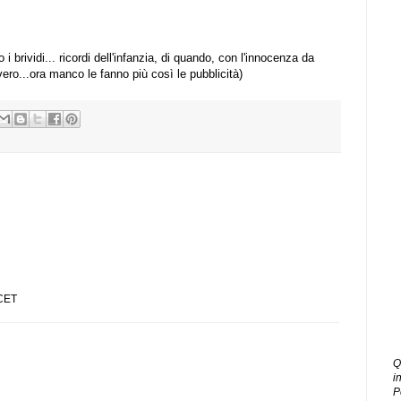
 brividi... ricordi dell'infanzia, di quando, con l'innocenza da
 vero...ora manco le fanno più così le pubblicità)
 CET
Q
i
P