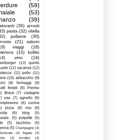
verdure
(59)
maiale
(53)
manzo
(39)
istoranti
(35)
arrosti
33)
pasta
(32)
vitella
32)
pollame
(30)
rrosto
(21)
salumi
19)
viaggi
(18)
nteriora
(15)
bollito
14)
vino
(14)
amburger
(13)
quinto
uarto
(12)
vacanze
(12)
istecca
(11)
pollo
(11)
ane
(10)
abbacchio
(9)
olci
(9)
formaggi
(9)
iatti freddi
(9)
Premio
8)
Brace
(7)
castagne
7)
usa
(7)
agnello
(6)
ompleanno
(6)
cucina
6)
pizza
(6)
riso
(6)
ivista
(6)
blog
(5)
aiale.
(5)
polpette
(5)
ito
(5)
tacchino
(5)
ienna
(5)
Champagne
(4)
ffumicato
(4)
fegato
(4)
letto
(4)
involtini
(4)