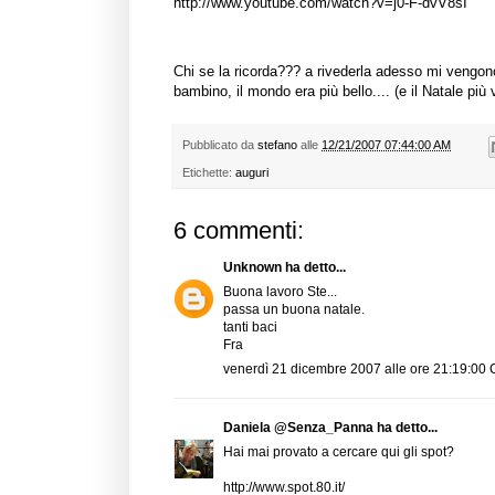
http://www.youtube.com/watch?v=j0-F-dvV8sI
Chi se la ricorda??? a rivederla adesso mi vengono i
bambino, il mondo era più bello.... (e il Natale più
Pubblicato da
stefano
alle
12/21/2007 07:44:00 AM
Etichette:
auguri
6 commenti:
Unknown
ha detto...
Buona lavoro Ste...
passa un buona natale.
tanti baci
Fra
venerdì 21 dicembre 2007 alle ore 21:19:00
Daniela @Senza_Panna
ha detto...
Hai mai provato a cercare qui gli spot?
http://www.spot.80.it/