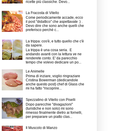
ricette più classiche. Devo...
La Fracosta di Vitello
Come periodicamente accade, ecco
il post "didattico" che aspettavate :) .
Devo dire che sono anche quelli che
preferisco perchè c...
La trippa: cos'è, e tutto quello che c'è
da sapere.
La trippa è una cosa seria. E
andando avanti con la lettura ve ne
renderete conto. E' da parecchio
tempo che volevo dedicare un po...
Le Animelle
Prima di inziare, voglio ringraziare
Cristina Bowerman (dedicandole
anche questo post) chef di Glass che
mi ha fatto "riscoprire...
Spezzatino di Vitello con Piselli
Dopo parecchie "divagazioni"
(turistiche e non solo) mi sono
rimesso finalmente dietro ai fornelli,
per preparare un piatto clas...
Il Muscolo di Manzo