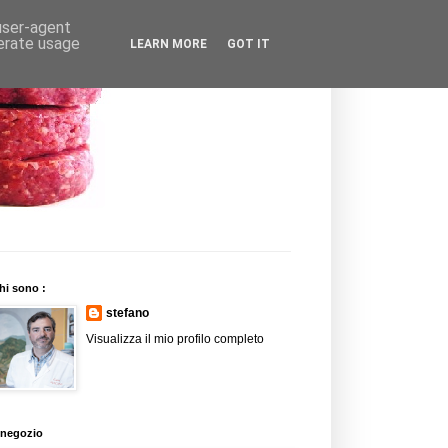
 user-agent
nerate usage
LEARN MORE
GOT IT
hi sono :
stefano
Visualizza il mio profilo completo
l negozio