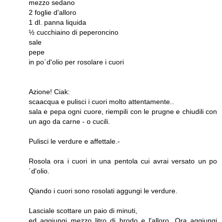
mezzo sedano
2 foglie d'alloro
1 dl. panna liquida
½ cucchiaino di peperoncino
sale
pepe
in po´d'olio per rosolare i cuori
Azione! Ciak:
scaacqua e pulisci i cuori molto attentamente..
sala e pepa ogni cuore, riempili con le prugne e chiudili con
un ago da carne - o cucili.
Pulisci le verdure e affettale.-
Rosola ora i cuori in una pentola cui avrai versato un po
´d'olio.
Qiando i cuori sono rosolati aggungi le verdure.
Lasciale scottare un paio di minuti,
ed aggiungi mezzo litro di brodo e l'alloro. Ora aggiungi