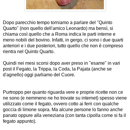
Dopo parecchio tempo torniamo a parlare del "Quinto
Quarto" (non quello dell'amico
Leonardo
) ma bensì, si
chiama così quello che a Roma indica le parti interne e
meno nobili del bovino. Infatti, in gergo, ci sono i due quarti
anteriori e i due posteriori, tutto quello che non è compreso
rientra nel Quinto Quarto.
Quindi nei mesi scorsi dopo aver preso in "esame" in vari
post il
Fegato
, la
Trippa
, la
Coda
, la
Pajata
(anche se
d'agnello) oggi parliamo del Cuore.
Purtroppo per quanto riguarda vere e proprie ricette non ce
ne sono (e nemmeno ne ho trovate su internet) spesso viene
utilizzato come il fegato, ovvero cotto ai ferri con qualche
goccia di limone sopra. Ma alcune persone lo fanno anche
panato oppure alla veneziana (con tanta cipolla come si fa il
fegato appunto).