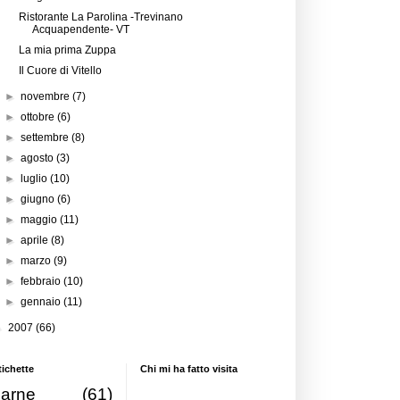
Ristorante La Parolina -Trevinano
Acquapendente- VT
La mia prima Zuppa
Il Cuore di Vitello
►
novembre
(7)
►
ottobre
(6)
►
settembre
(8)
►
agosto
(3)
►
luglio
(10)
►
giugno
(6)
►
maggio
(11)
►
aprile
(8)
►
marzo
(9)
►
febbraio
(10)
►
gennaio
(11)
►
2007
(66)
tichette
Chi mi ha fatto visita
carne
(61)