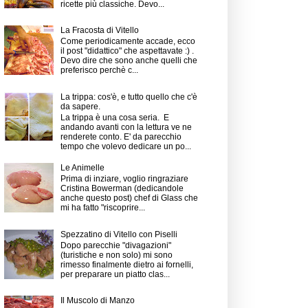
ricette più classiche. Devo...
La Fracosta di Vitello
Come periodicamente accade, ecco
il post "didattico" che aspettavate :) .
Devo dire che sono anche quelli che
preferisco perchè c...
La trippa: cos'è, e tutto quello che c'è
da sapere.
La trippa è una cosa seria. E
andando avanti con la lettura ve ne
renderete conto. E' da parecchio
tempo che volevo dedicare un po...
Le Animelle
Prima di inziare, voglio ringraziare
Cristina Bowerman (dedicandole
anche questo post) chef di Glass che
mi ha fatto "riscoprire...
Spezzatino di Vitello con Piselli
Dopo parecchie "divagazioni"
(turistiche e non solo) mi sono
rimesso finalmente dietro ai fornelli,
per preparare un piatto clas...
Il Muscolo di Manzo