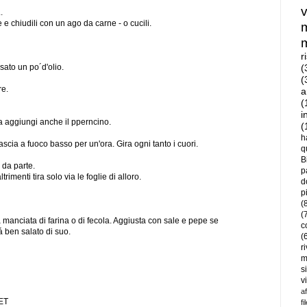
.
 e chiudili con un ago da carne - o cucili.
r
(
sato un po´d'olio.
(
re.
a
(
i
ra aggiungi anche il pperncino.
(
h
ascia a fuoco basso per un'ora. Gira ogni tanto i cuori.
q
B
i da parte.
p
rimenti tira solo via le foglie di alloro.
d
p
(
(
manciata di farina o di fecola. Aggiusta con sale e pepe se
c
á ben salato di suo.
(
r
m
s
v
a
CET
fi