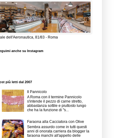
iale dell'Aeronautica, 81/83 - Roma
eguimi anche su Instagram
ost più letti dal 2007
Il Pannicolo
A Roma con il termine Pannicolo
s'intende il pezzo di carne stretto,
abbastanza sottile e piuttosto lungo
che ha la funzione di "s...
Faraona alla Cacciatora con Olive
Sembra assurdo come in tutti questi
anni di onorata carriera da blogger la
faraona manchi all'appello delle