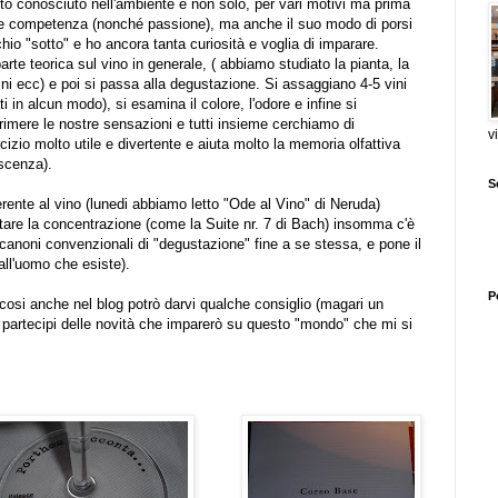
to conosciuto nell'ambiente e non solo, per vari motivi ma prima
a e competenza (nonché passione), ma anche il suo modo di porsi
hio "sotto" e ho ancora tanta curiosità e voglia di imparare.
te teorica sul vino in generale, ( abbiamo studiato la pianta, la
nini ecc) e poi si passa alla degustazione. Si assaggiano 4-5 vini
 in alcun modo), si esamina il colore, l'odore e infine si
rimere le nostre sensazioni e tutti insieme cerchiamo di
v
izio molto utile e divertente e aiuta molto la memoria olfattiva
scenza).
S
ente al vino (lunedi abbiamo letto "
Ode al Vino
" di
Neruda
)
utare la concentrazione (come la
Suite nr. 7
di Bach) insomma c'è
 canoni convenzionali di "degustazione" fine a se stessa, e pone il
 all'uomo che esiste).
P
cosi anche nel blog potrò darvi qualche consiglio (magari un
 partecipi delle novità che imparerò su questo "mondo" che mi si