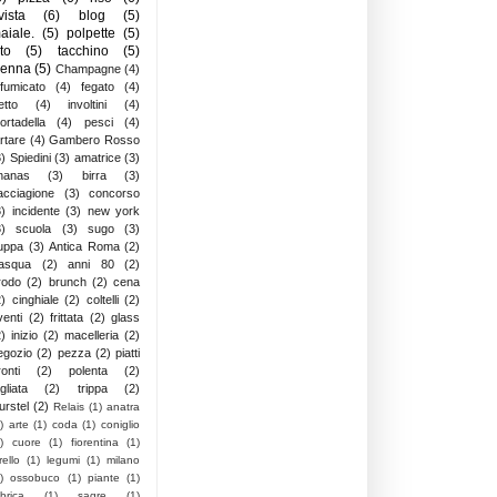
ivista
(6)
blog
(5)
aiale.
(5)
polpette
(5)
ito
(5)
tacchino
(5)
ienna
(5)
Champagne
(4)
ffumicato
(4)
fegato
(4)
letto
(4)
involtini
(4)
ortadella
(4)
pesci
(4)
artare
(4)
Gambero Rosso
3)
Spiedini
(3)
amatrice
(3)
nanas
(3)
birra
(3)
acciagione
(3)
concorso
3)
incidente
(3)
new york
3)
scuola
(3)
sugo
(3)
uppa
(3)
Antica Roma
(2)
asqua
(2)
anni 80
(2)
rodo
(2)
brunch
(2)
cena
2)
cinghiale
(2)
coltelli
(2)
venti
(2)
frittata
(2)
glass
2)
inizio
(2)
macelleria
(2)
egozio
(2)
pezza
(2)
piatti
onti
(2)
polenta
(2)
gliata
(2)
trippa
(2)
urstel
(2)
Relais
(1)
anatra
)
arte
(1)
coda
(1)
coniglio
)
cuore
(1)
fiorentina
(1)
rello
(1)
legumi
(1)
milano
)
ossobuco
(1)
piante
(1)
brica
(1)
sagre
(1)