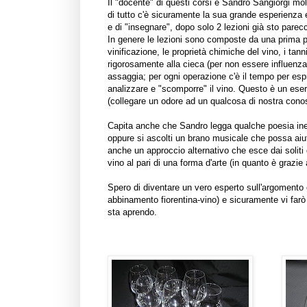
Il "docente" di questi corsi è
Sandro Sangiorgi
mol
di tutto c'è sicuramente la sua grande esperienz
e di "insegnare", dopo solo 2 lezioni già sto parecc
In genere le lezioni sono composte da una prima par
vinificazione, le proprietà chimiche del vino, i tan
rigorosamente alla cieca (per non essere influenzati
assaggia; per ogni operazione c'è il tempo per esp
analizzare e "scomporre" il vino. Questo è un eserc
(collegare un odore ad un qualcosa di nostra cono
Capita anche che Sandro legga qualche poesia iner
oppure si ascolti un brano musicale che possa ai
anche un approccio alternativo che esce dai soliti
vino al pari di una forma d'arte (in quanto è grazie
Spero di diventare un vero esperto sull'argomento 
abbinamento fiorentina-vino) e sicuramente vi farò
sta aprendo.