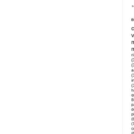
E
r
(
(
a
(
i
(
h
q
B
p
d
p
(
(
c
(