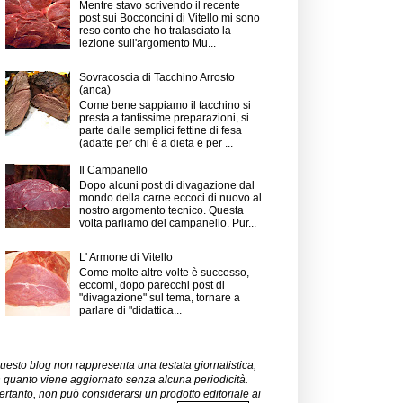
Mentre stavo scrivendo il recente
post sui Bocconcini di Vitello mi sono
reso conto che ho tralasciato la
lezione sull'argomento Mu...
Sovracoscia di Tacchino Arrosto
(anca)
Come bene sappiamo il tacchino si
presta a tantissime preparazioni, si
parte dalle semplici fettine di fesa
(adatte per chi è a dieta e per ...
Il Campanello
Dopo alcuni post di divagazione dal
mondo della carne eccoci di nuovo al
nostro argomento tecnico. Questa
volta parliamo del campanello. Pur...
L' Armone di Vitello
Come molte altre volte è successo,
eccomi, dopo parecchi post di
"divagazione" sul tema, tornare a
parlare di "didattica...
uesto blog non rappresenta una testata giornalistica,
n quanto viene aggiornato senza alcuna periodicità.
ertanto, non può considerarsi un prodotto editoriale ai