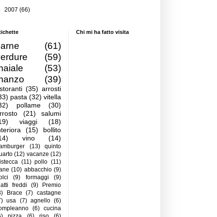
►
2007
(66)
tichette
Chi mi ha fatto visita
carne
(61)
verdure
(59)
maiale
(53)
manzo
(39)
istoranti
(35)
arrosti
33)
pasta
(32)
vitella
32)
pollame
(30)
rrosto
(21)
salumi
19)
viaggi
(18)
nteriora
(15)
bollito
14)
vino
(14)
amburger
(13)
quinto
uarto
(12)
vacanze
(12)
istecca
(11)
pollo
(11)
ane
(10)
abbacchio
(9)
olci
(9)
formaggi
(9)
iatti freddi
(9)
Premio
8)
Brace
(7)
castagne
7)
usa
(7)
agnello
(6)
ompleanno
(6)
cucina
6)
pizza
(6)
riso
(6)