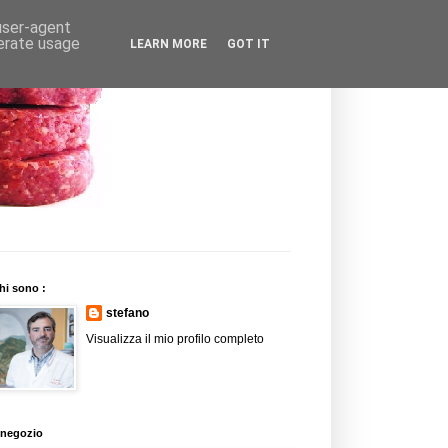
 user-agent
nerate usage
LEARN MORE
GOT IT
hi sono :
stefano
Visualizza il mio profilo completo
l negozio