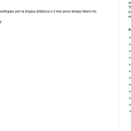
s
T
purtroppo per la troppa distanza e il mio poco tempo libero ho
A
m
ET
A