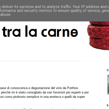
deliver its services and to analyze traffic. Your IP address and
formance and security metrics to ensure quality of service, ge
 abuse.
C
o base di conoscenza e degustazione del vino da
Porthos
.
 perchè mi è stato consigliato da vari forumisti più esperti e poi
n corso piuttosto semplice in una enoteca o quelli da super
I