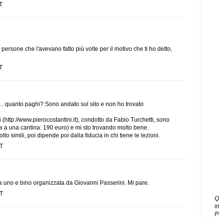
T
persone che l'avevano fatto più volte per il motivo che ti ho detto,
T
.. quanto paghi? Sono andato sul sito e non ho trovato
 (http://www.pierocostantini.it), condotto da Fabio Turchetti, sono
sita a una cantina: 190 euro) e mi sto trovando molto bene.
 simili, poi dipende poi dalla fiducia in chi tiene le lezioni.
ET
da uno e bino organizzata da Giovanni Passerini. Mi pare.
ET
Q
i
P