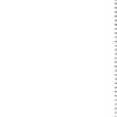
r
m
s
v
a
fi
m
t
(
a
c
(
(
z
P
b
(
e
(
n
pr
ta
w
(1
(1
gi
(1
ru