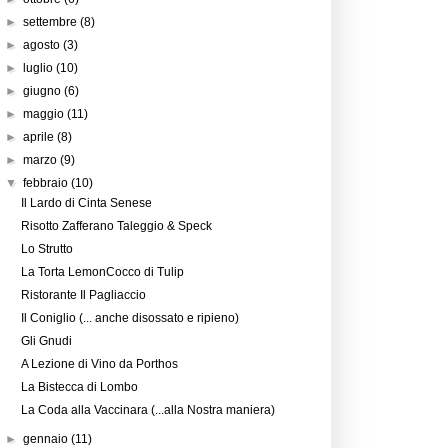
►
settembre
(8)
►
agosto
(3)
►
luglio
(10)
►
giugno
(6)
►
maggio
(11)
►
aprile
(8)
►
marzo
(9)
▼
febbraio
(10)
Il Lardo di Cinta Senese
Risotto Zafferano Taleggio & Speck
Lo Strutto
La Torta LemonCocco di Tulip
Ristorante Il Pagliaccio
Il Coniglio (... anche disossato e ripieno)
Gli Gnudi
A Lezione di Vino da Porthos
La Bistecca di Lombo
La Coda alla Vaccinara (...alla Nostra maniera)
►
gennaio
(11)