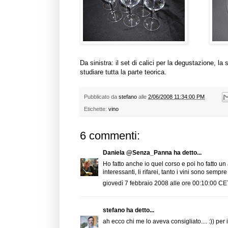
Da sinistra: il set di calici per la degustazione, la s
studiare tutta la parte teorica.
Pubblicato da
stefano
alle
2/06/2008 11:34:00 PM
Etichette:
vino
6 commenti:
Daniela @Senza_Panna
ha detto...
Ho fatto anche io quel corso e poi ho fatto 
interessanti, li rifarei, tanto i vini sono sempr
giovedì 7 febbraio 2008 alle ore 00:10:00 CE
stefano
ha detto...
ah ecco chi me lo aveva consigliato.... :)) per i 