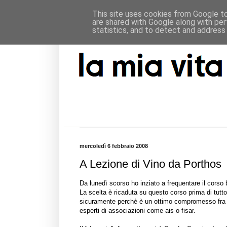
This site uses cookies from Google to 
are shared with Google along with per
statistics, and to detect and address
mercoledì 6 febbraio 2008
A Lezione di Vino da Porthos
Da lunedì scorso ho inziato a frequentare il cors
La scelta è ricaduta su questo corso prima di tutto
sicuramente perchè è un ottimo compromesso fra u
esperti di associazioni come
ais
o
fisar
.