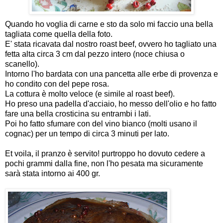
Quando ho voglia di carne e sto da solo mi faccio una bella
tagliata come quella della foto.
E' stata ricavata dal nostro roast beef, ovvero ho tagliato una
fetta alta circa 3 cm dal pezzo intero (noce chiusa o
scanello).
Intorno l'ho bardata con una pancetta alle erbe di provenza e
ho condito con del pepe rosa.
La cottura è molto veloce (e simile al roast beef).
Ho preso una padella d'acciaio, ho messo dell'olio e ho fatto
fare una bella crosticina su entrambi i lati.
Poi ho fatto sfumare con del vino bianco (molti usano il
cognac) per un tempo di circa 3 minuti per lato.
Et voila, il pranzo è servito! purtroppo ho dovuto cedere a
pochi grammi dalla fine, non l'ho pesata ma sicuramente
sarà stata intorno ai 400 gr.