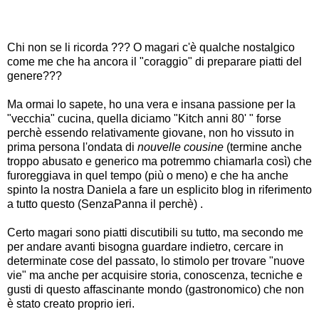
Chi non se li ricorda ??? O magari c'è qualche nostalgico
come me che ha ancora il "coraggio" di preparare piatti del
genere???
Ma ormai lo sapete, ho una vera e insana passione per la
"vecchia" cucina, quella diciamo "Kitch anni 80' " forse
perchè essendo relativamente giovane, non ho vissuto in
prima persona l'ondata di
nouvelle cousine
(termine anche
troppo abusato e generico ma potremmo chiamarla così) che
furoreggiava in quel tempo (più o meno) e che ha anche
spinto la nostra Daniela a fare un esplicito blog in riferimento
a tutto questo (
SenzaPanna
il perchè) .
Certo magari sono piatti discutibili su tutto, ma secondo me
per andare avanti bisogna guardare indietro, cercare in
determinate cose del passato, lo stimolo per trovare "nuove
vie" ma anche per acquisire storia, conoscenza, tecniche e
gusti di questo affascinante mondo (gastronomico) che non
è stato creato proprio ieri.