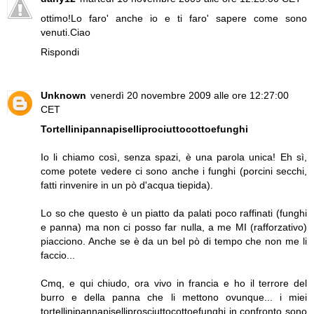
ottimo!Lo faro' anche io e ti faro' sapere come sono
venuti.Ciao
Rispondi
Unknown
venerdì 20 novembre 2009 alle ore 12:27:00
CET
Tortellinipannapiselliprociuttocottoefunghi
Io li chiamo così, senza spazi, è una parola unica! Eh sì,
come potete vedere ci sono anche i funghi (porcini secchi,
fatti rinvenire in un pò d'acqua tiepida).
Lo so che questo è un piatto da palati poco raffinati (funghi
e panna) ma non ci posso far nulla, a me MI (rafforzativo)
piacciono. Anche se è da un bel pò di tempo che non me li
faccio...
Cmq, e qui chiudo, ora vivo in francia e ho il terrore del
burro e della panna che li mettono ovunque... i miei
tortellinipannapiselliprosciuttocottoefunghi in confronto sono