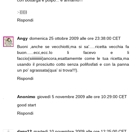
:-)))))
Rispondi
Angy
domenica 25 ottobre 2009 alle ore 23:38:00 CET
Buoni ,anche se vecchiotti,ma si sa'.....ricetta vecchia fa
buon......ecc,ecc.Io li facevo e li
faccio(siiiiiiiiiiii)ancora,esattamemte come le tua ricetta,ma
usando il prosciutto cotto senza polifosfati e con la panna
un po' sgrassata(qua' si trova!!!).
Rispondi
Anonimo
giovedì 5 novembre 2009 alle ore 10:29:00 CET
good start
Rispondi
dany12
martedì 10 novembre 2009 alle ore 12:25:00 CET