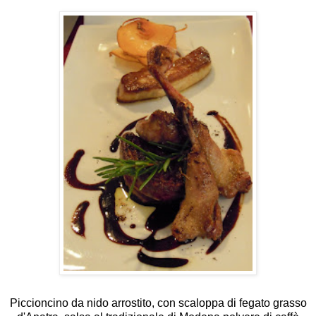
Piccioncino da nido arrostito, con scaloppa di fegato grasso