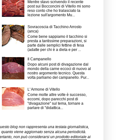
Mentre stavo scrivendo il recente
post sui Bocconcini di Vitello mi sono
reso conto che ho tralasciato la
lezione sull'argomento Mu...
Sovracoscia di Tacchino Arrosto
(anca)
Come bene sappiamo il tacchino si
presta a tantissime preparazioni, si
parte dalle semplici fettine di fesa
(adatte per chi è a dieta e per ...
Il Campanello
Dopo alcuni post di divagazione dal
mondo della carne eccoci di nuovo al
nostro argomento tecnico. Questa
volta parliamo del campanello. Pur...
L' Armone di Vitello
Come molte altre volte è successo,
eccomi, dopo parecchi post di
"divagazione" sul tema, tornare a
parlare di "didattica...
uesto blog non rappresenta una testata giornalistica,
n quanto viene aggiornato senza alcuna periodicità.
ertanto, non può considerarsi un prodotto editoriale ai