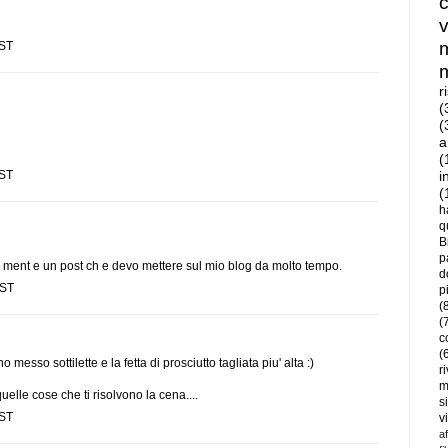
EST
r
(
(
a
(
EST
i
(
h
q
B
p
in ment e un post ch e devo mettere sul mio blog da molto tempo.
d
EST
p
(
(
c
(
messo sottilette e la fetta di prosciutto tagliata piu' alta :)
r
m
elle cose che ti risolvono la cena....
s
EST
v
a