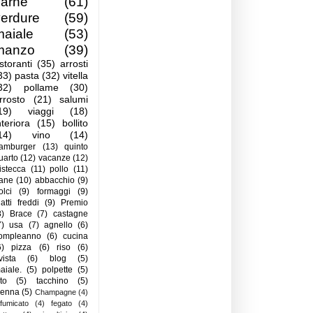
carne
(61)
verdure
(59)
maiale
(53)
manzo
(39)
istoranti
(35)
arrosti
33)
pasta
(32)
vitella
32)
pollame
(30)
rrosto
(21)
salumi
19)
viaggi
(18)
nteriora
(15)
bollito
14)
vino
(14)
amburger
(13)
quinto
uarto
(12)
vacanze
(12)
istecca
(11)
pollo
(11)
ane
(10)
abbacchio
(9)
olci
(9)
formaggi
(9)
iatti freddi
(9)
Premio
8)
Brace
(7)
castagne
7)
usa
(7)
agnello
(6)
ompleanno
(6)
cucina
6)
pizza
(6)
riso
(6)
ivista
(6)
blog
(5)
aiale.
(5)
polpette
(5)
ito
(5)
tacchino
(5)
ienna
(5)
Champagne
(4)
ffumicato
(4)
fegato
(4)