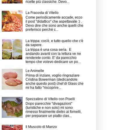
ricette più classiche. Devo...
La Fracosta di Vitello
Come periodicamente accade, ecco
il post "didattico" che aspettavate :) .
Devo dire che sono anche quelli che
preferisco perchè c...
La trippa: cos'è, e tutto quello che c'è
da sapere.
La trippa è una cosa seria. E
andando avanti con la lettura ve ne
renderete conto. E' da parecchio
tempo che volevo dedicare un po...
Le Animelle
Prima di inziare, voglio ringraziare
Cristina Bowerman (dedicandole
anche questo post) chef di Glass che
mi ha fatto "riscoprire...
Spezzatino di Vitello con Piselli
Dopo parecchie "divagazioni"
(turistiche e non solo) mi sono
rimesso finalmente dietro ai fornelli,
per preparare un piatto clas...
Il Muscolo di Manzo