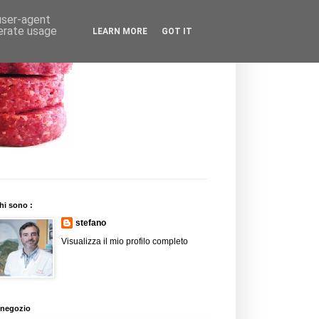
 user-agent
nerate usage
LEARN MORE
GOT IT
hi sono :
stefano
Visualizza il mio profilo completo
l negozio