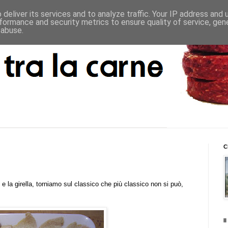
deliver its services and to analyze traffic. Your IP address and
formance and security metrics to ensure quality of service, ge
 abuse.
C
e la
girella
, torniamo sul classico che più classico non si può,
I