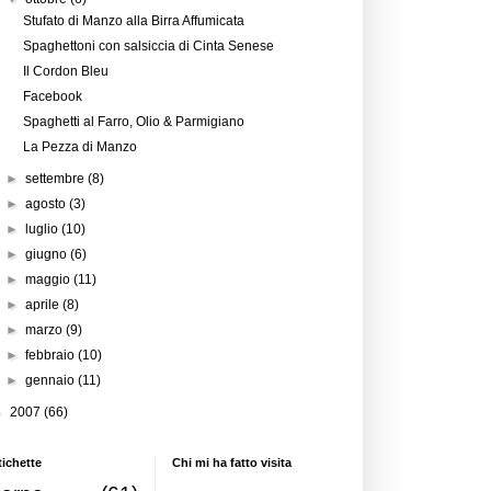
Stufato di Manzo alla Birra Affumicata
Spaghettoni con salsiccia di Cinta Senese
Il Cordon Bleu
Facebook
Spaghetti al Farro, Olio & Parmigiano
La Pezza di Manzo
►
settembre
(8)
►
agosto
(3)
►
luglio
(10)
►
giugno
(6)
►
maggio
(11)
►
aprile
(8)
►
marzo
(9)
►
febbraio
(10)
►
gennaio
(11)
►
2007
(66)
tichette
Chi mi ha fatto visita