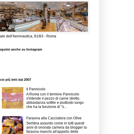
iale dell'Aeronautica, 81/83 - Roma
eguimi anche su Instagram
ost più letti dal 2007
Il Pannicolo
A Roma con il termine Pannicolo
s'intende il pezzo di carne stretto,
abbastanza sottile e piuttosto lungo
che ha la funzione di "s...
Faraona alla Cacciatora con Olive
Sembra assurdo come in tutti questi
anni di onorata carriera da blogger la
faraona manchi all'appello delle