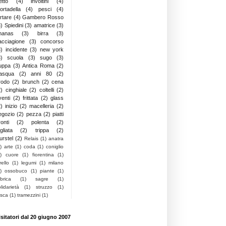
letto
(4)
involtini
(4)
ortadella
(4)
pesci
(4)
artare
(4)
Gambero Rosso
3)
Spiedini
(3)
amatrice
(3)
nanas
(3)
birra
(3)
acciagione
(3)
concorso
3)
incidente
(3)
new york
3)
scuola
(3)
sugo
(3)
uppa
(3)
Antica Roma
(2)
asqua
(2)
anni 80
(2)
rodo
(2)
brunch
(2)
cena
2)
cinghiale
(2)
coltelli
(2)
venti
(2)
frittata
(2)
glass
2)
inizio
(2)
macelleria
(2)
egozio
(2)
pezza
(2)
piatti
onti
(2)
polenta
(2)
gliata
(2)
trippa
(2)
urstel
(2)
Relais
(1)
anatra
)
arte
(1)
coda
(1)
coniglio
)
cuore
(1)
fiorentina
(1)
rello
(1)
legumi
(1)
milano
)
ossobuco
(1)
piante
(1)
brica
(1)
sagre
(1)
lidarietà
(1)
struzzo
(1)
asca
(1)
tramezzini
(1)
isitatori dal 20 giugno 2007