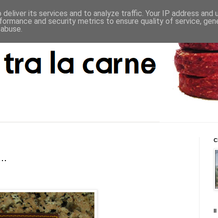
deliver its services and to analyze traffic. Your IP address and
formance and security metrics to ensure quality of service, ge
 abuse.
C
..
I