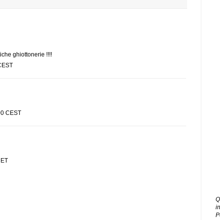
he ghiottonerie !!!!
 CEST
:00 CEST
CET
Q
i
P