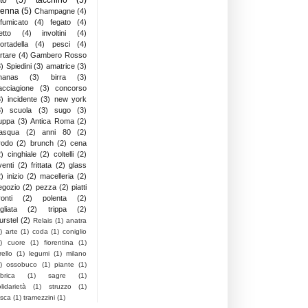
ienna
(5)
Champagne
(4)
ffumicato
(4)
fegato
(4)
letto
(4)
involtini
(4)
ortadella
(4)
pesci
(4)
artare
(4)
Gambero Rosso
3)
Spiedini
(3)
amatrice
(3)
nanas
(3)
birra
(3)
acciagione
(3)
concorso
3)
incidente
(3)
new york
3)
scuola
(3)
sugo
(3)
uppa
(3)
Antica Roma
(2)
asqua
(2)
anni 80
(2)
rodo
(2)
brunch
(2)
cena
2)
cinghiale
(2)
coltelli
(2)
venti
(2)
frittata
(2)
glass
2)
inizio
(2)
macelleria
(2)
egozio
(2)
pezza
(2)
piatti
onti
(2)
polenta
(2)
gliata
(2)
trippa
(2)
urstel
(2)
Relais
(1)
anatra
)
arte
(1)
coda
(1)
coniglio
)
cuore
(1)
fiorentina
(1)
rello
(1)
legumi
(1)
milano
)
ossobuco
(1)
piante
(1)
brica
(1)
sagre
(1)
lidarietà
(1)
struzzo
(1)
asca
(1)
tramezzini
(1)