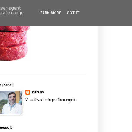
 user-agent
nerate usage
LEARN MORE
GOT IT
hi sono :
stefano
Visualizza il mio profilo completo
l negozio