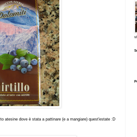
v
S
P
alto atesine
dove è stata a pattinare (e a mangiare) quest'estate :D