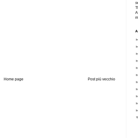
s
T
A
m
A
Home page
Post più vecchio