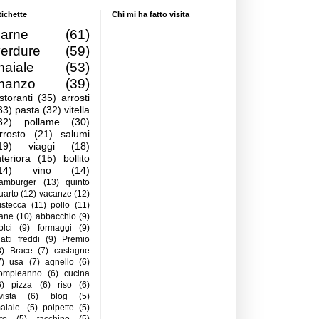
tichette
Chi mi ha fatto visita
carne
(61)
verdure
(59)
maiale
(53)
manzo
(39)
istoranti
(35)
arrosti
33)
pasta
(32)
vitella
32)
pollame
(30)
rrosto
(21)
salumi
19)
viaggi
(18)
nteriora
(15)
bollito
14)
vino
(14)
amburger
(13)
quinto
uarto
(12)
vacanze
(12)
istecca
(11)
pollo
(11)
ane
(10)
abbacchio
(9)
olci
(9)
formaggi
(9)
iatti freddi
(9)
Premio
8)
Brace
(7)
castagne
7)
usa
(7)
agnello
(6)
ompleanno
(6)
cucina
6)
pizza
(6)
riso
(6)
ivista
(6)
blog
(5)
aiale.
(5)
polpette
(5)
ito
(5)
tacchino
(5)