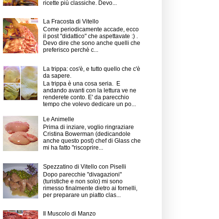
ricette più classiche. Devo...
La Fracosta di Vitello
Come periodicamente accade, ecco
il post "didattico" che aspettavate :) .
Devo dire che sono anche quelli che
preferisco perchè c...
La trippa: cos'è, e tutto quello che c'è
da sapere.
La trippa è una cosa seria. E
andando avanti con la lettura ve ne
renderete conto. E' da parecchio
tempo che volevo dedicare un po...
Le Animelle
Prima di inziare, voglio ringraziare
Cristina Bowerman (dedicandole
anche questo post) chef di Glass che
mi ha fatto "riscoprire...
Spezzatino di Vitello con Piselli
Dopo parecchie "divagazioni"
(turistiche e non solo) mi sono
rimesso finalmente dietro ai fornelli,
per preparare un piatto clas...
Il Muscolo di Manzo