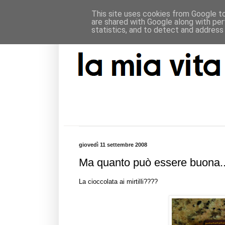
This site uses cookies from Google to 
are shared with Google along with per
statistics, and to detect and address
giovedì 11 settembre 2008
Ma quanto può essere buona..
La cioccolata ai mirtilli????