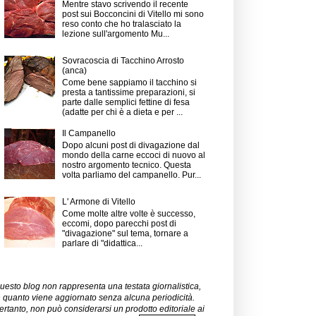
Mentre stavo scrivendo il recente
post sui Bocconcini di Vitello mi sono
reso conto che ho tralasciato la
lezione sull'argomento Mu...
Sovracoscia di Tacchino Arrosto
(anca)
Come bene sappiamo il tacchino si
presta a tantissime preparazioni, si
parte dalle semplici fettine di fesa
(adatte per chi è a dieta e per ...
Il Campanello
Dopo alcuni post di divagazione dal
mondo della carne eccoci di nuovo al
nostro argomento tecnico. Questa
volta parliamo del campanello. Pur...
L' Armone di Vitello
Come molte altre volte è successo,
eccomi, dopo parecchi post di
"divagazione" sul tema, tornare a
parlare di "didattica...
uesto blog non rappresenta una testata giornalistica,
n quanto viene aggiornato senza alcuna periodicità.
ertanto, non può considerarsi un prodotto editoriale ai