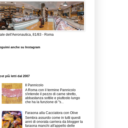
iale dell'Aeronautica, 81/83 - Roma
eguimi anche su Instagram
ost più letti dal 2007
Il Pannicolo
A Roma con il termine Pannicolo
s'intende il pezzo di carne stretto,
abbastanza sottile e piuttosto lungo
che ha la funzione di "s...
Faraona alla Cacciatora con Olive
Sembra assurdo come in tutti questi
anni di onorata carriera da blogger la
faraona manchi all'appello delle