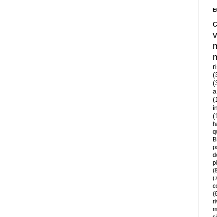
E
r
(
(
a
(
i
(
h
q
B
p
d
p
(
(
c
(
r
m
s