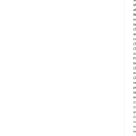
v
a
fi
m
t
(
a
c
(
(
z
P
b
(
e
(
n
pr
ta
w
(1
(1
gi
(1
ru
so
t