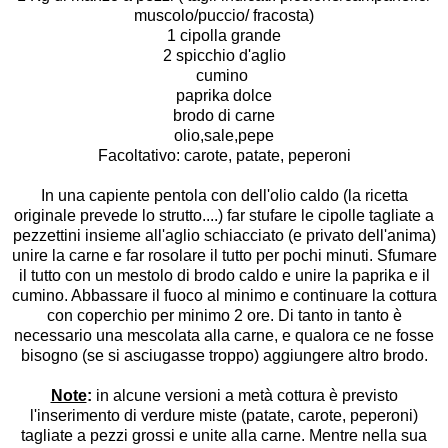
muscolo
/
puccio
/
fracosta
)
1 cipolla grande
2 spicchio d'aglio
cumino
paprika dolce
brodo di carne
olio,sale,pepe
Facoltativo: carote, patate, peperoni
In una capiente pentola con dell'olio caldo (la ricetta
originale prevede lo strutto....) far stufare le cipolle tagliate a
pezzettini insieme all'aglio schiacciato (e privato dell'anima)
unire la carne e far rosolare il tutto per pochi minuti. Sfumare
il tutto con un mestolo di brodo caldo e unire la paprika e il
cumino. Abbassare il fuoco al minimo e continuare la cottura
con coperchio per minimo 2 ore. Di tanto in tanto è
necessario una mescolata alla carne, e qualora ce ne fosse
bisogno (se si asciugasse troppo) aggiungere altro brodo.
Note
:
in alcune versioni a metà cottura è previsto
l'inserimento di verdure miste (patate, carote, peperoni)
tagliate a pezzi grossi e unite alla carne.
Mentre nella sua