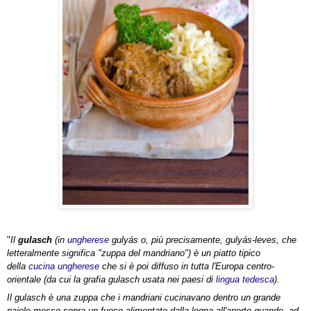
"
Il
gulasch
(in
ungherese
gulyás o, più precisamente, gulyás-leves, che
letteralmente significa "zuppa del mandriano") è un piatto tipico
della
cucina ungherese
che si è poi diffuso in tutta l'Europa centro-
orientale (da cui la grafia gulasch usata nei paesi di
lingua tedesca
).
Il gulasch è una zuppa che i mandriani cucinavano dentro un grande
paiolo messo sopra un fuoco alimentato dalla legna all'aperto quando, ad