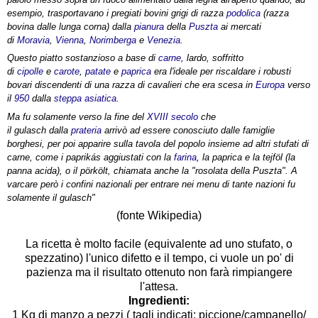
esempio, trasportavano i pregiati bovini grigi di razza
podolica
(razza
bovina dalle lunga corna) dalla
pianura
della
Puszta
ai mercati
di
Moravia
,
Vienna
,
Norimberga
e
Venezia
.
Questo piatto sostanzioso a base di
carne
, lardo, soffritto
di
cipolle
e
carote
,
patate
e
paprica
era l'ideale per riscaldare i robusti
bovari discendenti di una razza di cavalieri che era scesa in
Europa
verso
il
950
dalla
steppa
asiatica
.
Ma fu solamente verso la fine del
XVIII secolo
che
il gulasch dalla
prateria
arrivò ad essere conosciuto dalle famiglie
borghesi, per poi apparire sulla tavola del popolo insieme ad altri stufati di
carne, come i paprikás aggiustati con la
farina
, la paprica e la tejföl (la
panna acida), o il pörkölt, chiamata anche la "rosolata della Puszta". A
varcare però i confini nazionali per entrare nei menu di tante nazioni fu
solamente il gulasch"
(fonte
Wikipedi
a)
La ricetta è molto facile (equivalente ad uno stufato, o
spezzatino) l'unico difetto e il tempo, ci vuole un po' di
pazienza ma il risultato ottenuto non farà rimpiangere
l'attesa.
Ingredienti:
1 Kg di manzo a pezzi ( tagli indicati:
piccione
/
campanello
/