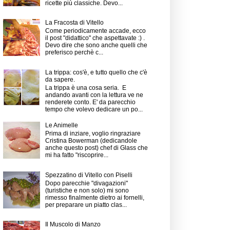
ricette più classiche. Devo...
La Fracosta di Vitello
Come periodicamente accade, ecco
il post "didattico" che aspettavate :) .
Devo dire che sono anche quelli che
preferisco perchè c...
La trippa: cos'è, e tutto quello che c'è
da sapere.
La trippa è una cosa seria. E
andando avanti con la lettura ve ne
renderete conto. E' da parecchio
tempo che volevo dedicare un po...
Le Animelle
Prima di inziare, voglio ringraziare
Cristina Bowerman (dedicandole
anche questo post) chef di Glass che
mi ha fatto "riscoprire...
Spezzatino di Vitello con Piselli
Dopo parecchie "divagazioni"
(turistiche e non solo) mi sono
rimesso finalmente dietro ai fornelli,
per preparare un piatto clas...
Il Muscolo di Manzo