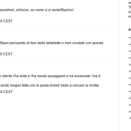
s
T
esso!eheh..scherzo, so come ci si sente!Bacino!
A
m
:00 CEST
A
a. Stavo pensando di fare delle tartellette o mini crostate con questa
:00 CEST
 cliente l'ha vista e l'ha voluta assaggiare e ha esclamato "ma è
carote magari fatta con la pasta briseè.Vado a cercare la ricetta
:00 CEST