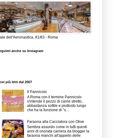
iale dell'Aeronautica, 81/83 - Roma
eguimi anche su Instagram
ost più letti dal 2007
Il Pannicolo
A Roma con il termine Pannicolo
s'intende il pezzo di carne stretto,
abbastanza sottile e piuttosto lungo
che ha la funzione di "s...
Faraona alla Cacciatora con Olive
Sembra assurdo come in tutti questi
anni di onorata carriera da blogger la
faraona manchi all'appello delle