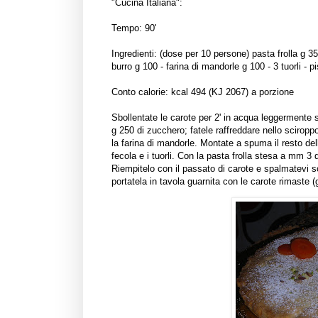
"Cucina Italiana":
Tempo: 90'
Ingredienti: (dose per 10 persone) pasta frolla g 35
burro g 100 - farina di mandorle g 100 - 3 tuorli - p
Conto calorie: kcal 494 (KJ 2067) a porzione
Sbollentate le carote per 2' in acqua leggermente s
g 250 di zucchero; fatele raffreddare nello scirop
la farina di mandorle. Montate a spuma il resto dell
fecola e i tuorli. Con la pasta frolla stesa a mm 3
Riempitelo con il passato di carote e spalmatevi so
portatela in tavola guarnita con le carote rimaste (g