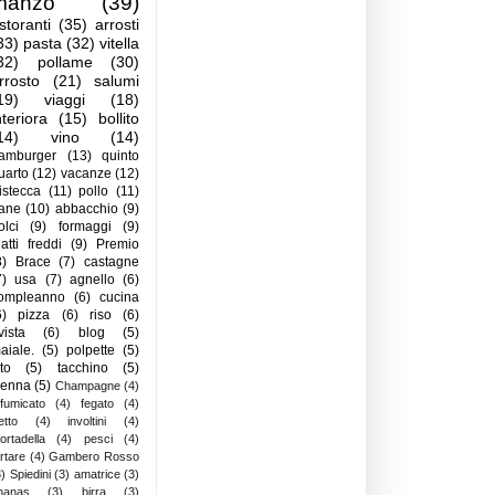
manzo
(39)
istoranti
(35)
arrosti
33)
pasta
(32)
vitella
32)
pollame
(30)
rrosto
(21)
salumi
19)
viaggi
(18)
nteriora
(15)
bollito
14)
vino
(14)
amburger
(13)
quinto
uarto
(12)
vacanze
(12)
istecca
(11)
pollo
(11)
ane
(10)
abbacchio
(9)
olci
(9)
formaggi
(9)
iatti freddi
(9)
Premio
8)
Brace
(7)
castagne
7)
usa
(7)
agnello
(6)
ompleanno
(6)
cucina
6)
pizza
(6)
riso
(6)
ivista
(6)
blog
(5)
aiale.
(5)
polpette
(5)
ito
(5)
tacchino
(5)
ienna
(5)
Champagne
(4)
ffumicato
(4)
fegato
(4)
letto
(4)
involtini
(4)
ortadella
(4)
pesci
(4)
artare
(4)
Gambero Rosso
3)
Spiedini
(3)
amatrice
(3)
nanas
(3)
birra
(3)