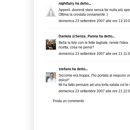
nightfairy
ha detto...
Apperò..dovresti stare senza far nulla più sp
Ottima la crostata ovviamente :)
domenica 23 settembre 2007 alle ore 13:10
Daniela @Senza_Panna
ha detto...
Bella la foto con le fette tagliate, rende l'ide
ricetta, cosa ne pensi?
domenica 23 settembre 2007 alle ore 21:11
stefano
ha detto...
Siccome era troppa, l'ho portata al negozio un
dolce!".
Mi ha fatto pensare ad una torta salata col le 
domenica 23 settembre 2007 alle ore 21:22
Posta un commento