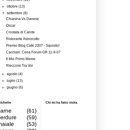
►
ottobre
(13)
▼
settembre
(8)
Chianina Vs Danese
Oscar
Crostata di Carote
Ristorante Asinocotto
Premio Blog Café 2007 - Squisito!
Cacciani: Cena Forum GR 11-9-07
Il Mio Primo Meme
Rieccomi Tra Voi
►
agosto
(4)
►
luglio
(13)
►
giugno
(6)
tichette
Chi mi ha fatto visita
carne
(61)
verdure
(59)
maiale
(53)