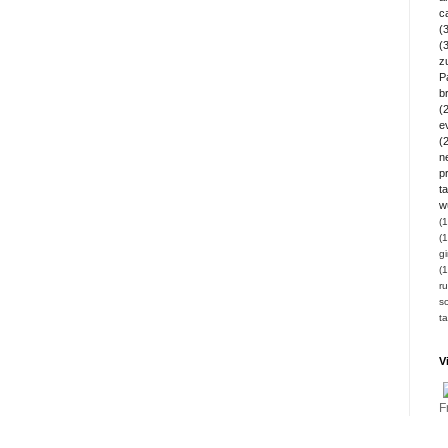
c
(
(
z
P
b
(
e
(
n
pr
ta
w
(1
(1
gi
(1
ru
so
t
V
F