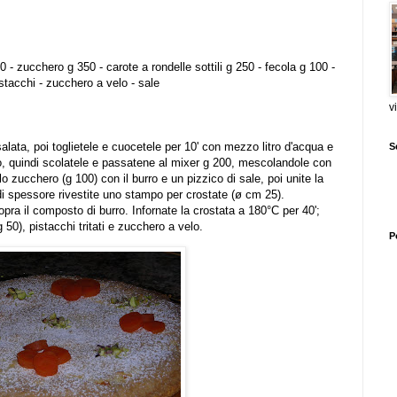
0 - zucchero g 350 - carote a rondelle sottili g 250 - fecola g 100 -
istacchi - zucchero a velo - sale
v
alata, poi toglietele e cuocetele per 10' con mezzo litro d'acqua e
S
po, quindi scolatele e passatene al mixer g 200, mescolandole con
o zucchero (g 100) con il burro e un pizzico di sale, poi unite la
 di spessore rivestite uno stampo per crostate (ø cm 25).
pra il composto di burro. Infornate la crostata a 180°C per 40';
 50), pistacchi tritati e zucchero a velo.
P