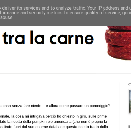
deliver its services and to analyze traffic. Your IP address and
formance and security metrics to ensure quality of service, ge
 abuse.
C
a casa senza fare niente... e allora come passare un pomeriggio?
rnale, la cosa mi intrigava perciò ho chiesto in giro, sulle prime
dato la ricetta della pumpkin pie americana (che non è proprio la
a tirato fuori dal suo enorme database questa ricetta tratta dalla
I