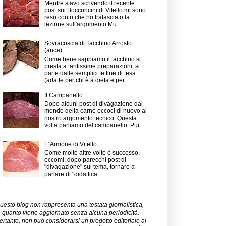
Mentre stavo scrivendo il recente
post sui Bocconcini di Vitello mi sono
reso conto che ho tralasciato la
lezione sull'argomento Mu...
Sovracoscia di Tacchino Arrosto
(anca)
Come bene sappiamo il tacchino si
presta a tantissime preparazioni, si
parte dalle semplici fettine di fesa
(adatte per chi è a dieta e per ...
Il Campanello
Dopo alcuni post di divagazione dal
mondo della carne eccoci di nuovo al
nostro argomento tecnico. Questa
volta parliamo del campanello. Pur...
L' Armone di Vitello
Come molte altre volte è successo,
eccomi, dopo parecchi post di
"divagazione" sul tema, tornare a
parlare di "didattica...
uesto blog non rappresenta una testata giornalistica,
n quanto viene aggiornato senza alcuna periodicità.
ertanto, non può considerarsi un prodotto editoriale ai