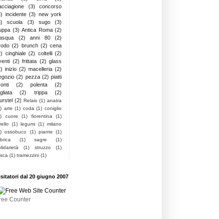
acciagione
(3)
concorso
3)
incidente
(3)
new york
3)
scuola
(3)
sugo
(3)
uppa
(3)
Antica Roma
(2)
asqua
(2)
anni 80
(2)
rodo
(2)
brunch
(2)
cena
2)
cinghiale
(2)
coltelli
(2)
venti
(2)
frittata
(2)
glass
2)
inizio
(2)
macelleria
(2)
egozio
(2)
pezza
(2)
piatti
onti
(2)
polenta
(2)
gliata
(2)
trippa
(2)
urstel
(2)
Relais
(1)
anatra
)
arte
(1)
coda
(1)
coniglio
)
cuore
(1)
fiorentina
(1)
rello
(1)
legumi
(1)
milano
)
ossobuco
(1)
piante
(1)
brica
(1)
sagre
(1)
lidarietà
(1)
struzzo
(1)
asca
(1)
tramezzini
(1)
isitatori dal 20 giugno 2007
ree Counter