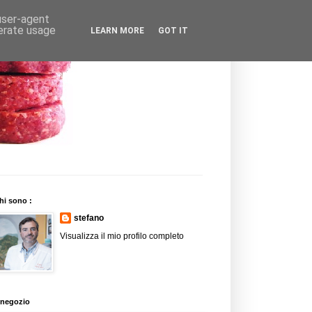
 user-agent
nerate usage
LEARN MORE
GOT IT
hi sono :
stefano
Visualizza il mio profilo completo
l negozio