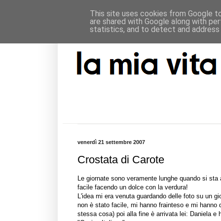
This site uses cookies from Google to 
are shared with Google along with per
statistics, and to detect and address
venerdì 21 settembre 2007
Crostata di Carote
Le giornate sono veramente lunghe quando si sta 
facile facendo un dolce con la verdura!
L'idea mi era venuta guardando delle foto su un gio
non è stato facile, mi hanno frainteso e mi hanno 
stessa cosa) poi alla fine è arrivata lei:
Daniela
e h