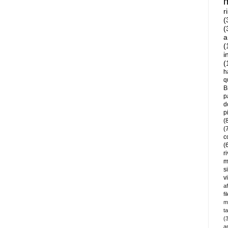
r
(
(
a
(
i
(
h
q
B
p
d
p
(
(
c
(
r
m
s
v
a
fi
m
t
(
a