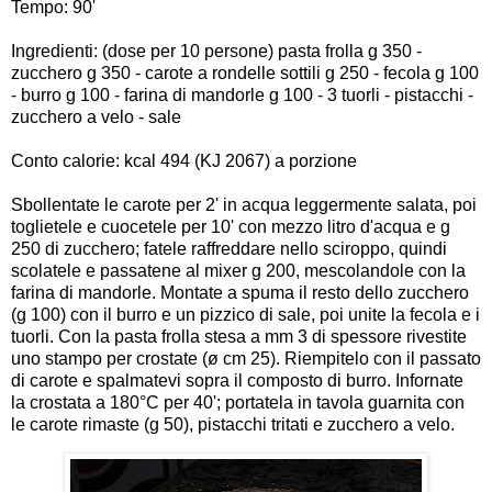
Tempo: 90'
Ingredienti: (dose per 10 persone) pasta frolla g 350 -
zucchero g 350 - carote a rondelle sottili g 250 - fecola g 100
- burro g 100 - farina di mandorle g 100 - 3 tuorli - pistacchi -
zucchero a velo - sale
Conto calorie: kcal 494 (KJ 2067) a porzione
Sbollentate le carote per 2' in acqua leggermente salata, poi
toglietele e cuocetele per 10' con mezzo litro d'acqua e g
250 di zucchero; fatele raffreddare nello sciroppo, quindi
scolatele e passatene al mixer g 200, mescolandole con la
farina di mandorle. Montate a spuma il resto dello zucchero
(g 100) con il burro e un pizzico di sale, poi unite la fecola e i
tuorli. Con la pasta frolla stesa a mm 3 di spessore rivestite
uno stampo per crostate (ø cm 25). Riempitelo con il passato
di carote e spalmatevi sopra il composto di burro. Infornate
la crostata a 180°C per 40'; portatela in tavola guarnita con
le carote rimaste (g 50), pistacchi tritati e zucchero a velo.