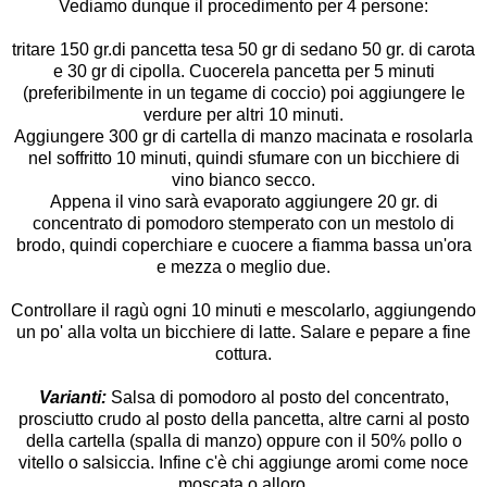
Vediamo dunque il procedimento per 4 persone:
tritare 150 gr.di pancetta tesa 50 gr di sedano 50 gr. di carota
e 30 gr di cipolla. Cuocerela pancetta per 5 minuti
(preferibilmente in un tegame di coccio) poi aggiungere le
verdure per altri 10 minuti.
Aggiungere 300 gr di
cartella
di manzo macinata e rosolarla
nel soffritto 10 minuti, quindi sfumare con un bicchiere di
vino bianco secco.
Appena il vino sarà evaporato aggiungere 20 gr. di
concentrato di pomodoro stemperato con un mestolo di
brodo, quindi coperchiare e cuocere a fiamma bassa un'ora
e mezza o meglio due.
Controllare il ragù ogni 10 minuti e mescolarlo, aggiungendo
un po' alla volta un bicchiere di latte. Salare e pepare a fine
cottura.
Varianti:
Salsa di pomodoro al posto del concentrato,
prosciutto crudo al posto della pancetta, altre carni al posto
della cartella (spalla di manzo) oppure con il 50% pollo o
vitello o salsiccia. Infine c'è chi aggiunge aromi come noce
moscata o alloro.