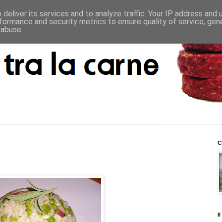
deliver its services and to analyze traffic. Your IP address and
formance and security metrics to ensure quality of service, ge
 abuse.
C
I