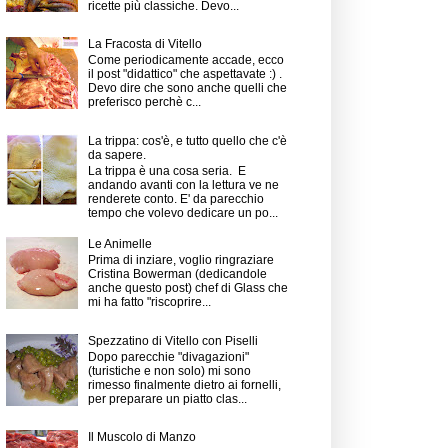
ricette più classiche. Devo...
La Fracosta di Vitello
Come periodicamente accade, ecco
il post "didattico" che aspettavate :) .
Devo dire che sono anche quelli che
preferisco perchè c...
La trippa: cos'è, e tutto quello che c'è
da sapere.
La trippa è una cosa seria. E
andando avanti con la lettura ve ne
renderete conto. E' da parecchio
tempo che volevo dedicare un po...
Le Animelle
Prima di inziare, voglio ringraziare
Cristina Bowerman (dedicandole
anche questo post) chef di Glass che
mi ha fatto "riscoprire...
Spezzatino di Vitello con Piselli
Dopo parecchie "divagazioni"
(turistiche e non solo) mi sono
rimesso finalmente dietro ai fornelli,
per preparare un piatto clas...
Il Muscolo di Manzo