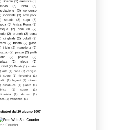
3)
Spiedini
(3)
amatrice
(3)
nanas
(3)
birra
(3)
acciagione
(3)
concorso
3)
incidente
(3)
new york
3)
scuola
(3)
sugo
(3)
uppa
(3)
Antica Roma
(2)
asqua
(2)
anni 80
(2)
rodo
(2)
brunch
(2)
cena
2)
cinghiale
(2)
coltelli
(2)
venti
(2)
frittata
(2)
glass
2)
inizio
(2)
macelleria
(2)
egozio
(2)
pezza
(2)
piatti
onti
(2)
polenta
(2)
gliata
(2)
trippa
(2)
urstel
(2)
Relais
(1)
anatra
)
arte
(1)
coda
(1)
coniglio
)
cuore
(1)
fiorentina
(1)
rello
(1)
legumi
(1)
milano
)
ossobuco
(1)
piante
(1)
brica
(1)
sagre
(1)
lidarietà
(1)
struzzo
(1)
asca
(1)
tramezzini
(1)
isitatori dal 20 giugno 2007
ree Counter