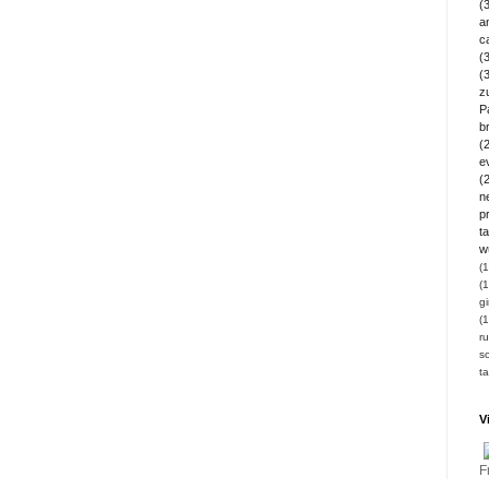
(
a
c
(
(
z
P
b
(
e
(
n
pr
ta
w
(1
(1
gi
(1
ru
so
t
V
F