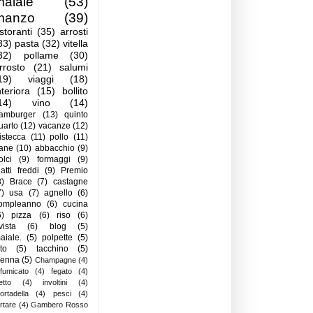
maiale
(53)
manzo
(39)
istoranti
(35)
arrosti
33)
pasta
(32)
vitella
32)
pollame
(30)
rrosto
(21)
salumi
19)
viaggi
(18)
nteriora
(15)
bollito
14)
vino
(14)
amburger
(13)
quinto
uarto
(12)
vacanze
(12)
istecca
(11)
pollo
(11)
ane
(10)
abbacchio
(9)
olci
(9)
formaggi
(9)
iatti freddi
(9)
Premio
8)
Brace
(7)
castagne
7)
usa
(7)
agnello
(6)
ompleanno
(6)
cucina
6)
pizza
(6)
riso
(6)
ivista
(6)
blog
(5)
aiale.
(5)
polpette
(5)
ito
(5)
tacchino
(5)
ienna
(5)
Champagne
(4)
ffumicato
(4)
fegato
(4)
letto
(4)
involtini
(4)
ortadella
(4)
pesci
(4)
artare
(4)
Gambero Rosso