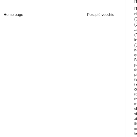
r
Home page
Post più vecchio
(
(
a
(
i
(
h
q
B
p
d
p
(
(
c
(
r
m
s
v
a
fi
m
t