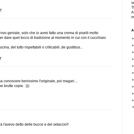
s
T
ST
A
m
A
ovo geniale, solo che io avrei fatto una crema di piselli molto
per dare quel tocco di tradizione al momento in cui con il cucchiaio
na, del tutto rispettabili o criticabili..de gustibus...
T
na conoscere benissimo l'originale, poi magari....
 brutte copie. :)))
 l'avevo detto delle bucce e del setaccio!!