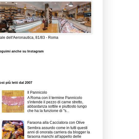
iale dell'Aeronautica, 81/83 - Roma
eguimi anche su Instagram
ost più letti dal 2007
Il Pannicolo
A Roma con il termine Pannicolo
s'intende il pezzo di carne stretto,
abbastanza sottile e piuttosto lungo
che ha la funzione di "s...
Faraona alla Cacciatora con Olive
Sembra assurdo come in tutti questi
anni di onorata carriera da blogger la
faraona manchi all'appello delle