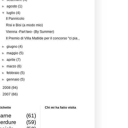
►
agosto
(1)
▼
luglio
(4)
Il Pannicolo
Risi e Bisi (a modo mio)
Vienna -Part two- (By Summer)
Il Premio di Villa Matilde per il concorso "ci pia...
►
giugno
(4)
►
maggio
(5)
►
aprile
(7)
►
marzo
(6)
►
febbraio
(5)
►
gennaio
(5)
►
2008
(94)
►
2007
(66)
tichette
Chi mi ha fatto visita
carne
(61)
verdure
(59)