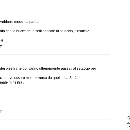
 avrebbero messo la panna.
to con le bucce dei piselli passate al setaccio, ti risulta?
))
ST
 dei piselli che poi vanno ulteriormente passati al setaccio per
enza deve essere molto diversa da quella tua Stefano.
rmale minestra..
ST
Q
i
P