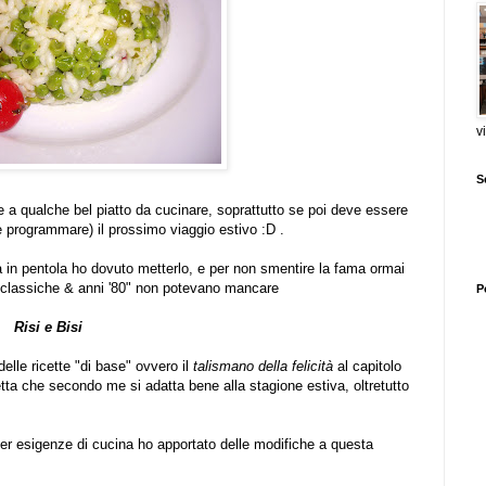
v
S
e a qualche bel piatto da cucinare, soprattutto se poi deve essere
e programmare) il prossimo viaggio estivo :D .
in pentola ho dovuto metterlo, e per non smentire la fama ormai
e "classiche & anni '80" non potevano mancare
P
Risi e Bisi
delle ricette "di base" ovvero il
talismano della felicità
al capitolo
ta che secondo me si adatta bene alla stagione estiva, oltretutto
 per esigenze di cucina ho apportato delle modifiche a questa