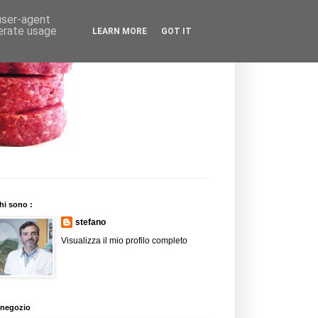
 user-agent
nerate usage
LEARN MORE
GOT IT
hi sono :
stefano
Visualizza il mio profilo completo
l negozio