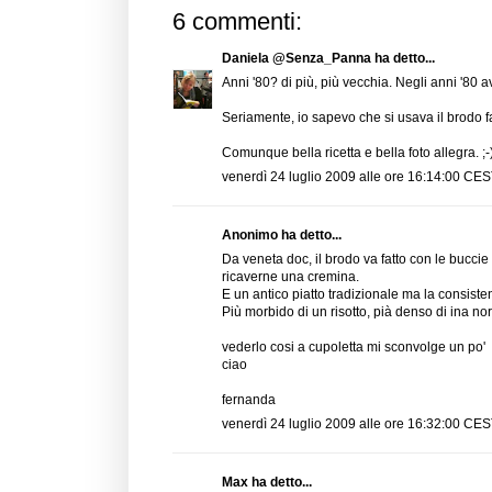
6 commenti:
Daniela @Senza_Panna
ha detto...
Anni '80? di più, più vecchia. Negli anni '80
Seriamente, io sapevo che si usava il brodo fat
Comunque bella ricetta e bella foto allegra. ;-)
venerdì 24 luglio 2009 alle ore 16:14:00 CE
Anonimo ha detto...
Da veneta doc, il brodo va fatto con le buccie
ricaverne una cremina.
E un antico piatto tradizionale ma la consist
Più morbido di un risotto, pià denso di ina no
vederlo cosi a cupoletta mi sconvolge un po'
ciao
fernanda
venerdì 24 luglio 2009 alle ore 16:32:00 CE
Max
ha detto...