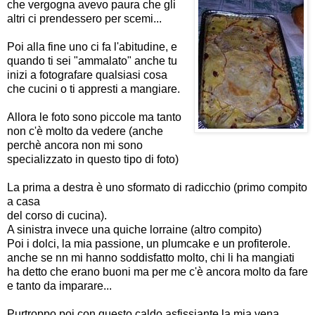
che vergogna avevo paura che gli
altri ci prendessero per scemi...
Poi alla fine uno ci fa l'abitudine, e
quando ti sei "ammalato" anche tu
inizi a fotografare qualsiasi cosa
che cucini o ti appresti a mangiare.
Allora le foto sono piccole ma tanto
non c'è molto da vedere (anche
perchè ancora non mi sono
specializzato in questo tipo di foto)
La prima a destra è uno sformato di radicchio (primo compito
a casa
del corso di cucina).
A sinistra invece una quiche lorraine (altro compito)
Poi i dolci, la mia passione, un plumcake e un profiterole.
anche se nn mi hanno soddisfatto molto, chi li ha mangiati
ha detto che erano buoni ma per me c'è ancora molto da fare
e tanto da imparare...
Purtroppo poi con questo caldo asfissiante la mia vena