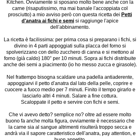
Kitchen
. Ovviamente si sposano molto bene anche con la
carne (risaputissimo, ma mai banale l'accoppiata col
prosciutto) a mio avviso però con questa ricetta dei
Petti
d'anatra ai fichi e semi
si raggiunge l'apice
dell'abbinamento.
La ricetta è facilissima: per prima cosa si preparano i fichi, si
divino in 4 parti appoggiati sulla placca del forno si
spolverizzano con dello zucchero di canna e si mettono al
forno (già caldo) 180° per 10 minuti. Sopra ai fichi distribuite
anche dei semi a piacimento (io ho messo zucca e girasole).
Nel frattempo bisogna scaldare una padella antiaderente,
appoggiarvi il petto d'anatra dal lato della pelle, coprire e
cuocere a fuoco medio per 7 minuti. Finito il tempo girarlo e
lasciarlo altri 4 minuti. Salare a fine cottura.
Scaloppate il petto e servire con fichi e semi.
Che vi avevo detto? semplice no? oltre ad essere molto
buono fa anche molta figura, ovviamente è necessario che
la carne sia al sangue altrimenti risulterà troppo secca e
andrà via il sapore caratteristico dell'anatra, pay attention, e
buon appetito.